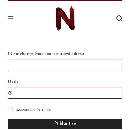
S
k
i
p
t
o
Povinné
Uživatelské jméno nebo e-mailová adresa
c
o
n
t
Povinné
Heslo
e
n
t
Zapamatujte si mě
Přihlásit se