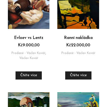
Evloev vs Lentz
Ranní nakládka
Kč
9.000,00
Kč
22.000,00
Prodané - Václav Kovář
,
Prodané - Václav Kovář
Václav Kovář
Čtěte více
Čtěte více