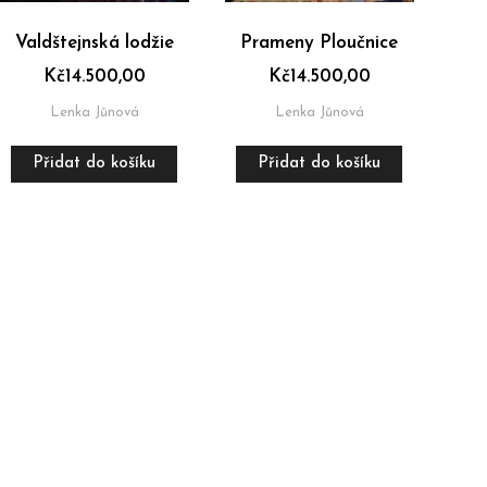
Valdštejnská lodžie
Prameny Ploučnice
Kč
14.500,00
Kč
14.500,00
Lenka Jůnová
Lenka Jůnová
Přidat do košíku
Přidat do košíku