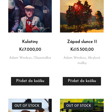
Kulatiny
Západ slunce II
Kč
7.000,00
Kč
15.500,00
Adam Windsor
,
Olejomalba
Adam Windsor
,
Akrylové
malby
Přidat do košíku
Přidat do košíku
OUT OF STOCK
OUT OF STOCK