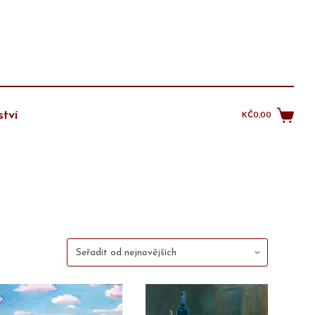
tví
KČ
0,00