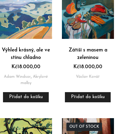
Výhled krásný, ale ve
Zátiší s masem a
stínu chladno
zeleninou
Kč
18.000,00
Kč
18.000,00
Adam Windsor
,
Akrylové
Václav Kovář
malby
Přidat do košíku
Přidat do košíku
OUT OF STOCK