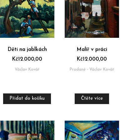
Děti na jablkách
Malíř v práci
Kč
12.000,00
Kč
12.000,00
Václav Kovář
Prodané - Václav Kovář
Přidat do košíku
Čtěte více