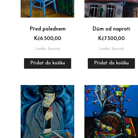
Před polednem
Dům od naproti
Kč
6.500,00
Kč
7.500,00
Lenka Jůnová
Lenka Jůnová
Přidat do košíku
Přidat do košíku