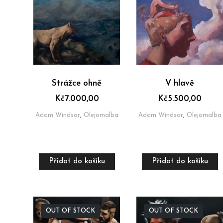
Strážce ohně
V hlavě
Kč
7.000,00
Kč
5.500,00
Adam Windsor
,
Olejomalba
Adam Windsor
,
Olejomalba
Přidat do košíku
Přidat do košíku
OUT OF STOCK
OUT OF STOCK