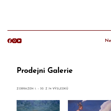
S
k
i
p
t
Ne
o
c
o
n
t
Prodejni Galerie
e
n
t
ZOBRAZEN 1. – 30. Z 74 VÝSLEDKŮ