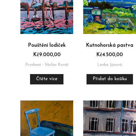
Pouštění lodiček
Kutnohorská pastva
Kč
9.000,00
Kč
4.500,00
Prodané - Václav Kovář
Lenka Jůnová
Čtěte více
Přidat do košíku