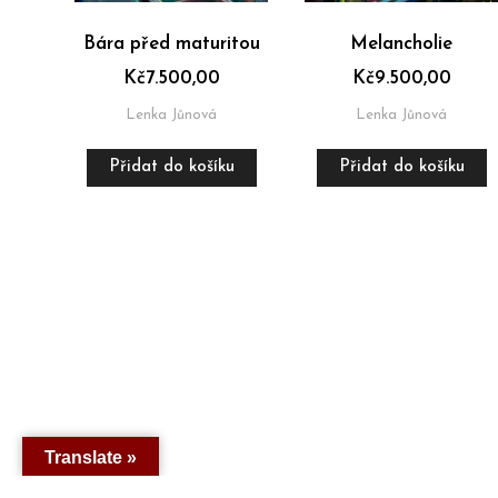
Bára před maturitou
Melancholie
Kč
7.500,00
Kč
9.500,00
Lenka Jůnová
Lenka Jůnová
Přidat do košíku
Přidat do košíku
Translate »