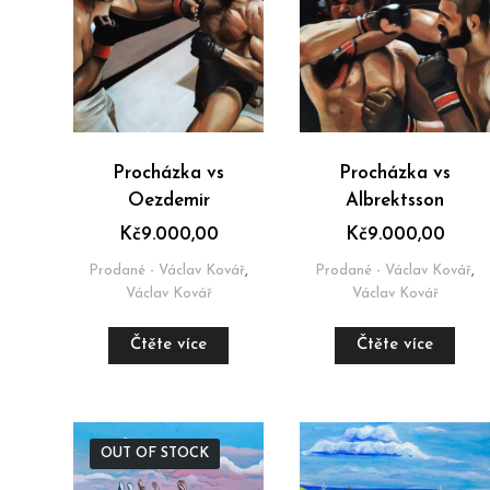
Procházka vs
Procházka vs
Oezdemir
Albrektsson
Kč
9.000,00
Kč
9.000,00
Prodané - Václav Kovář
,
Prodané - Václav Kovář
,
Václav Kovář
Václav Kovář
Čtěte více
Čtěte více
OUT OF STOCK